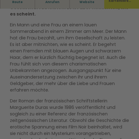
Der Mann hat die Frau bezahlt, um ihm
Kartenverka
Route
Anrufen
Website
uf
Gesellschaft zu leisten. Es ist aber mitnichten, wie
es scheint.
Ein Mann und eine Frau an einem lauen
Sommerabend in einem Zimmer am Meer. Der Mann
hat die Frau bezahlt, um ihm Gesellschaft zu leisten.
Es ist aber mitnichten, wie es scheint. Er begehrt
einen Fremden mit blauen Augen und schwarzem
Haar, dem er kürzlich flüchtig begegnet ist. Auch die
Frau fühlt sich von diesem charismatischen
Unbekannten angezogen. Ausgangspunkt für eine
Auseinandersetzung zwischen ihr und ihrem
Geldgeber, der mehr über die Liebe und Frauen
erfahren möchte.
Der Roman der französischen Schriftstellerin
Marguerite Duras wurde 1986 veröffentlicht und
sogleich zu einer Referenz der französischen
zeitgenössischen Literatur. Obwohl die Geschichte die
erotische Spannung eines Film Noir beinhaltet, wird
sie nicht durch ein Mysterium vorangetrieben,