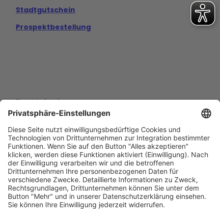
Stadtgutschein
Prospektbestellung
Eine Marke der
Wolfsburg Wirtschaft und Marketing GmbH
Porschestraße 26
38440 Wolfsburg
+49 5361 89994-0
info@wmg-wolfsburg.de