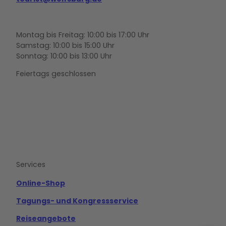
Montag bis Freitag: 10:00 bis 17:00 Uhr
Samstag: 10:00 bis 15:00 Uhr
Sonntag: 10:00 bis 13:00 Uhr
Feiertags geschlossen
F
Y
I
a
o
n
c
u
s
e
t
t
b
u
a
o
b
g
Services
o
e
r
k
a
m
Online-Shop
Tagungs- und Kongressservice
Reiseangebote