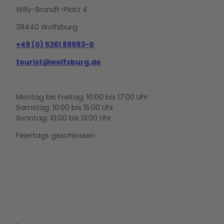
Willy-Brandt-Platz 4
38440 Wolfsburg
+49 (0) 5361 89993-0
tourist@wolfsburg.de
Montag bis Freitag: 10:00 bis 17:00 Uhr
Samstag: 10:00 bis 15:00 Uhr
Sonntag: 10:00 bis 13:00 Uhr
Feiertags geschlossen
F
Y
I
a
o
n
c
u
s
e
t
t
b
u
a
o
b
g