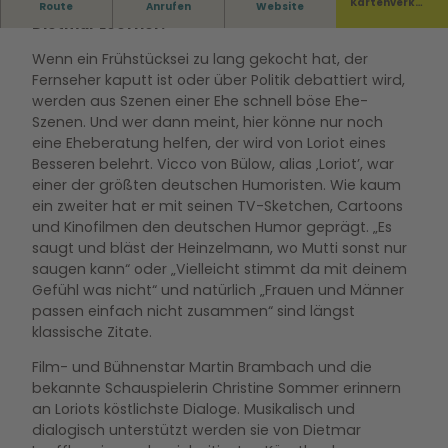
Mit Christine Sommer, Martin Brambach und
Kartenverka
Route
Anrufen
Website
uf
Dietmar Loeffler.
Wenn ein Frühstücksei zu lang gekocht hat, der
Fernseher kaputt ist oder über Politik debattiert wird,
werden aus Szenen einer Ehe schnell böse Ehe-
Szenen. Und wer dann meint, hier könne nur noch
eine Eheberatung helfen, der wird von Loriot eines
Besseren belehrt. Vicco von Bülow, alias ‚Loriot’, war
einer der größten deutschen Humoristen. Wie kaum
ein zweiter hat er mit seinen TV-Sketchen, Cartoons
und Kinofilmen den deutschen Humor geprägt. „Es
saugt und bläst der Heinzelmann, wo Mutti sonst nur
saugen kann“ oder „Vielleicht stimmt da mit deinem
Gefühl was nicht“ und natürlich „Frauen und Männer
passen einfach nicht zusammen“ sind längst
klassische Zitate.
Film- und Bühnenstar Martin Brambach und die
bekannte Schauspielerin Christine Sommer erinnern
an Loriots köstlichste Dialoge. Musikalisch und
dialogisch unterstützt werden sie von Dietmar