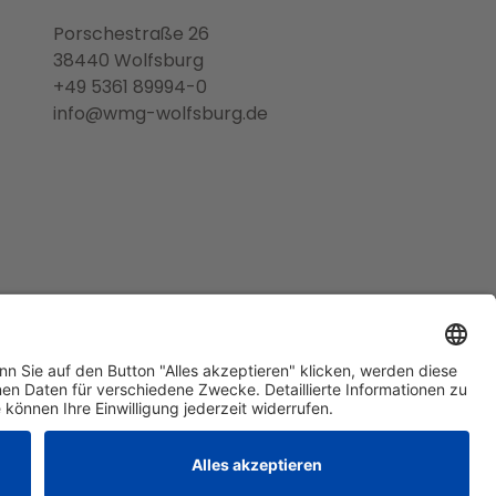
Porschestraße 26
38440 Wolfsburg
+49 5361 89994-0
info@wmg-wolfsburg.de