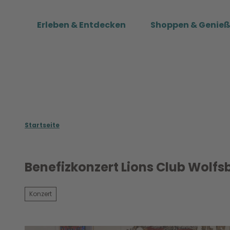
Z
u
Erleben & Entdecken
Shoppen & Genie
m
I
n
h
a
l
t
Startseite
Benefizkonzert Lions Club Wolf
Konzert