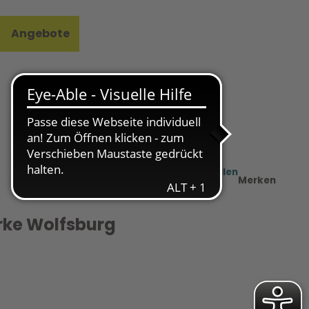
Angebote
l
e
Teilen
PDF
Merken
rke Wolfsburg