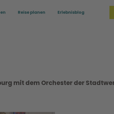
ßen
Reise planen
Erlebnisblog
Merkzette
Such
sburg mit dem Orchester der Stadtwe