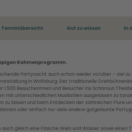
Terminübersicht
Gut zu wissen
In 
m üppigen Rahmenprogramm.
auschende Partynacht auch schon wieder vorüber – viel zu
ranstaltung in Wolfsburg: Der traditionelle Drehbühnenba
 1.500 Besucherinnen und Besucher ins Scharoun Theate
en mit unterschiedlichen Musikstilen ausgelassen zu tanze
n zu lassen und beim Entdecken der zahlreichen Flure u
ionen oder einfach nur viele andere gutgelaunte Partyg
e auch gleich eine Flasche Wein und Wasser sowie einen T