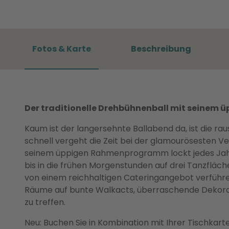
Fotos & Karte
Beschreibung
Der traditionelle Drehbühnenball mit seine
Kaum ist der langersehnte Ballabend da, ist die r
schnell vergeht die Zeit bei der glamourösesten Ve
seinem üppigen Rahmenprogramm lockt jedes Jahr
bis in die frühen Morgenstunden auf drei Tanzfläch
von einem reichhaltigen Cateringangebot verführe
Räume auf bunte Walkacts, überraschende Dekorat
zu treffen.
Neu: Buchen Sie in Kombination mit Ihrer Tischkart