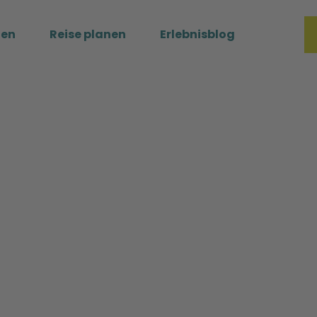
ßen
Reise planen
Erlebnisblog
Merkzette
Such