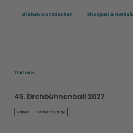
Z
u
Erleben & Entdecken
Shoppen & Genie
m
I
n
h
a
l
t
Startseite
45. Drehbühnenball 2027
Varieté
Theater sonstige