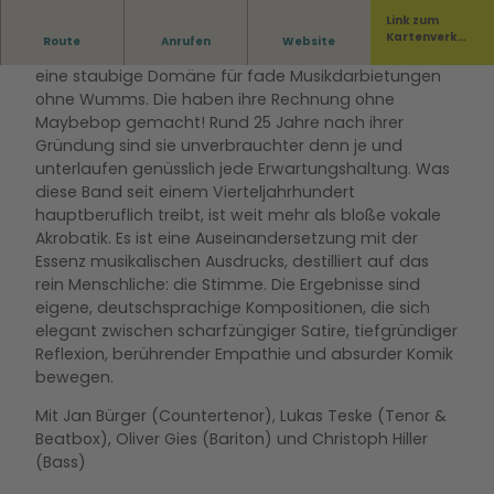
Link zum
Kartenverka
Route
Anrufen
Website
Manche Leute denken immer noch, A-Cappella sei
uf
eine staubige Domäne für fade Musikdarbietungen
ohne Wumms. Die haben ihre Rechnung ohne
Maybebop gemacht! Rund 25 Jahre nach ihrer
Gründung sind sie unverbrauchter denn je und
unterlaufen genüsslich jede Erwartungshaltung. Was
diese Band seit einem Vierteljahrhundert
hauptberuflich treibt, ist weit mehr als bloße vokale
Akrobatik. Es ist eine Auseinandersetzung mit der
Essenz musikalischen Ausdrucks, destilliert auf das
rein Menschliche: die Stimme. Die Ergebnisse sind
eigene, deutschsprachige Kompositionen, die sich
elegant zwischen scharfzüngiger Satire, tiefgründiger
Reflexion, berührender Empathie und absurder Komik
bewegen.
Mit Jan Bürger (Countertenor), Lukas Teske (Tenor &
Beatbox), Oliver Gies (Bariton) und Christoph Hiller
(Bass)