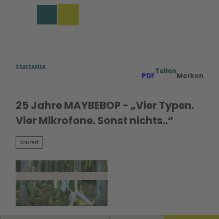
Z
u
Merkzettel
Suche
Menü
m
I
n
h
a
Startseite
Teilen
PDF
Merken
l
t
25 Jahre MAYBEBOP - „Vier Typen.
Vier Mikrofone. Sonst nichts..“
Konzert
© Sven Sindt