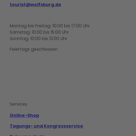
tourist@wolfsburg.de
Montag bis Freitag: 10:00 bis 17:00 Uhr
Samstag: 10:00 bis 15:00 Uhr
Sonntag: 10:00 bis 13:00 Uhr
Feiertags geschlossen
F
Y
I
a
o
n
c
u
s
e
t
t
b
u
a
o
b
g
Services
o
e
r
k
a
m
Online-Shop
Tagungs- und Kongressservice