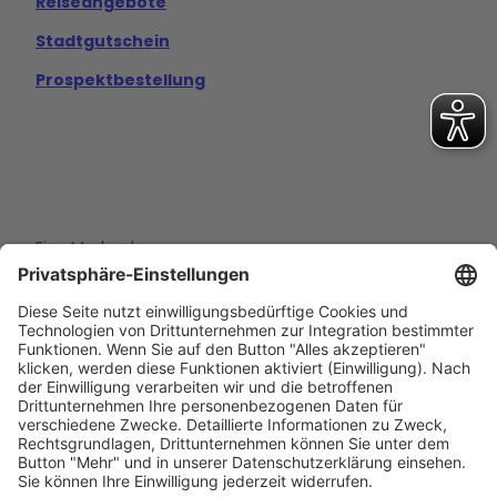
Reiseangebote
Stadtgutschein
Prospektbestellung
Eine Marke der
Wolfsburg Wirtschaft und Marketing GmbH
Porschestraße 26
38440 Wolfsburg
+49 5361 89994-0
info@wmg-wolfsburg.de