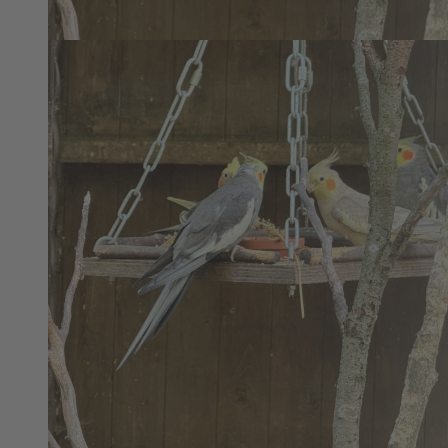
©
CC0