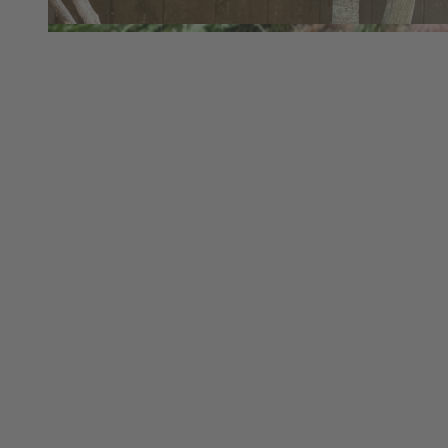
© WMG - Wolfsburg Wirtschaft und Marketing GmbH |
CC0