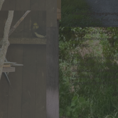
Tierische Begegnun
paar Stunden Zeit – i
durchs Tiergehege am 
© WMG - Wolfsburg Wirtschaft und Marketing GmbH |
Wolfsburger Klinikum, 
außergewöhnlicher Or
Konzept.
Schon beim Betreten fä
Ausflugsziel. Vor all
den Besuch als Gelege
Momente. Entsprechen
grundsätzlichen Erhol