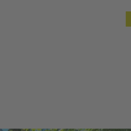
ßen
Reise planen
Erlebnisblog
Merkzette
Such