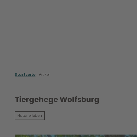
Z
u
m
Erleben & Entdecken
Shoppen & Genie
I
n
h
a
l
t
Startseite
Artikel
Tiergehege Wolfsburg
Natur erleben