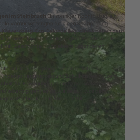
gen im Steinbruch
Ein sonniger Nachmittag, ein
deale Voraussetzungen für einen Spaziergang
Klieversberg. Das Gelände liegt direkt neben dem
CC0
eingebettet in einen stillgelegten Steinbruch. Ein
t mit Geschichte – und einem besonderen
llt auf: Das Tiergehege ist ein beliebtes
em Kindergartengruppen und Schulklassen nutzen
nheit für Bewegung und erste tierische Aha-
d lebendig geht es zeitweise zu – was dem
ungswert aber keinen Abbruch tut.