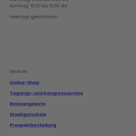
Sonntag: 10:00 bis 13:00 Uhr
Feiertags geschlossen
F
Y
I
a
o
n
c
u
s
e
t
t
b
u
a
o
b
g
Services
o
e
r
k
a
m
Online-Shop
Tagungs- und Kongressservice
Reiseangebote
Stadtgutschein
Prospektbestellung