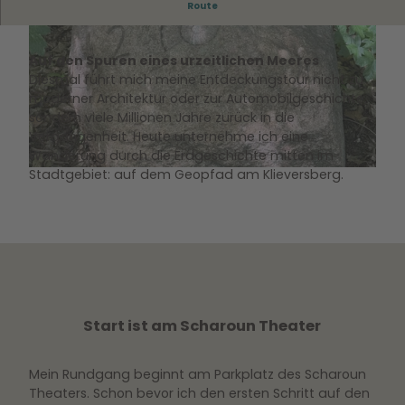
Route
Auf den Spuren eines urzeitlichen Meeres
Diesmal führt mich meine Entdeckungstour nicht zu
moderner Architektur oder zur Automobilgeschichte,
sondern viele Millionen Jahre zurück in die
© Wolfsburg Wirtschaft und Marketing GmbH |
CC0
Vergangenheit. Heute unternehme ich eine
Wanderung durch die Erdgeschichte mitten im
Stadtgebiet: auf dem Geopfad am Klieversberg.
© Wolfsburg Wirtschaft und Marketing GmbH |
CC0
Start ist am Scharoun Theater
Mein Rundgang beginnt am Parkplatz des Scharoun
Theaters. Schon bevor ich den ersten Schritt auf den