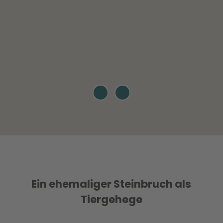
© W
© W
olfsb
olfsb
urg
urg
Wirts
Wirts
chaft
chaft
und
und
Marke
Marke
ting
ting
Gmb
Gmb
H |
H |
CC0
CC0
Ein ehemaliger Steinbruch als
Tiergehege