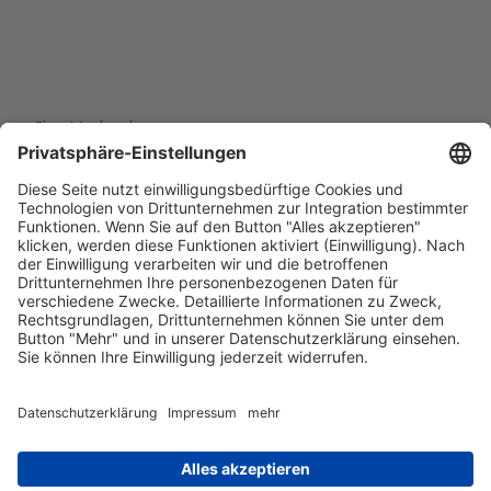
Eine Marke der
Wolfsburg Wirtschaft und Marketing GmbH
Porschestraße 26
38440 Wolfsburg
+49 5361 89994-0
info@wmg-wolfsburg.de
Barrierefreiheitserklärung
Kontakt
Impressum
Datenschutz
AGB