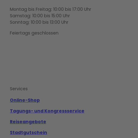
Montag bis Freitag: 10:00 bis 17:00 Uhr
Samstag: 10:00 bis 15:00 Uhr
Sonntag: 10:00 bis 13:00 Uhr
Feiertags geschlossen
F
Y
I
a
o
n
c
u
s
e
t
t
b
u
a
o
b
g
Services
o
e
r
k
a
m
Online-Shop
Tagungs- und Kongressservice
Reiseangebote
Stadtgutschein