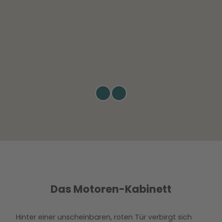
© W
MG
Wolfs
burg
|
CC0
Das Motoren-Kabinett
Hinter einer unscheinbaren, roten Tür verbirgt sich