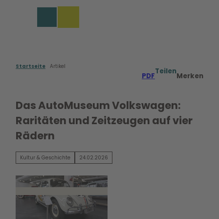
Z
u
Merkzettel
Suche
Menü
m
I
n
h
a
Startseite
Artikel
Teilen
PDF
Merken
l
t
Das AutoMuseum Volkswagen:
Raritäten und Zeitzeugen auf vier
Rädern
Kultur & Geschichte
24.02.2026