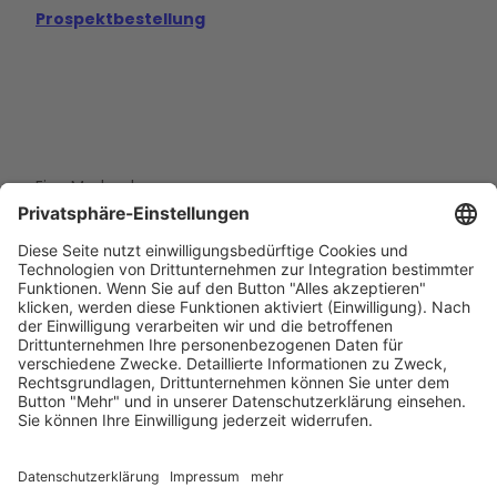
Prospektbestellung
Eine Marke der
Wolfsburg Wirtschaft und Marketing GmbH
Porschestraße 26
38440 Wolfsburg
+49 5361 89994-0
info@wmg-wolfsburg.de
Barrierefreiheitserklärung
Kontakt
Impressum
Datenschutz
AGB