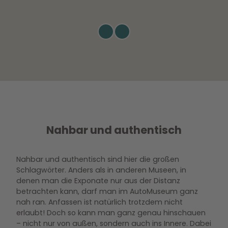
© W
© 
MG
M
Wolfs
Wolf
burg
bur
|
CC0
|
CC
Nahbar und authentisch
Nahbar und authentisch sind hier die großen
Schlagwörter. Anders als in anderen Museen, in
denen man die Exponate nur aus der Distanz
betrachten kann, darf man im AutoMuseum ganz
nah ran. Anfassen ist natürlich trotzdem nicht
erlaubt! Doch so kann man ganz genau hinschauen
– nicht nur von außen, sondern auch ins Innere. Dabei