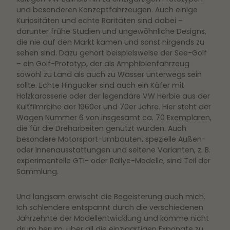
und besonderen Konzeptfahrzeugen. Auch einige
Kuriositäten und echte Raritäten sind dabei –
darunter frühe Studien und ungewöhnliche Designs,
die nie auf den Markt kamen und sonst nirgends zu
sehen sind. Dazu gehört beispielsweise der See-Golf
– ein Golf-Prototyp, der als Amphibienfahrzeug
sowohl zu Land als auch zu Wasser unterwegs sein
sollte. Echte Hingucker sind auch ein Käfer mit
Holzkarosserie oder der legendäre VW Herbie aus der
Kultfilmreihe der 1960er und 70er Jahre. Hier steht der
Wagen Nummer 6 von insgesamt ca. 70 Exemplaren,
die für die Dreharbeiten genutzt wurden. Auch
besondere Motorsport-Umbauten, spezielle Außen-
oder Innenausstattungen und seltene Varianten, z. B.
experimentelle GTI- oder Rallye-Modelle, sind Teil der
Sammlung.
Und langsam erwischt die Begeisterung auch mich.
Ich schlendere entspannt durch die verschiedenen
Jahrzehnte der Modellentwicklung und komme nicht
drum herum, über all die einzigartigen Exponate zu