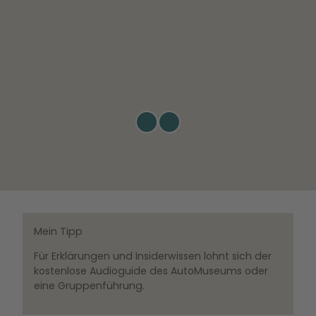
© W
© 
MG
M
Wolfs
Wolf
burg
bur
|
CC0
|
CC
Mein Tipp
Für Erklärungen und Insiderwissen lohnt sich der
kostenlose Audioguide des AutoMuseums oder
eine Gruppenführung.