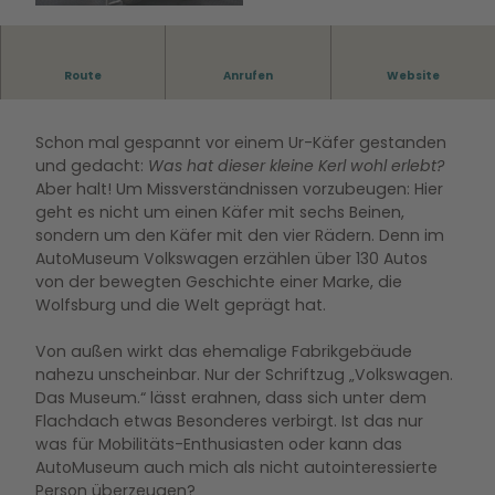
© WMG Wolfsburg |
CC0
Route
Anrufen
Website
Schon mal gespannt vor einem Ur-Käfer gestanden
und gedacht:
Was hat dieser kleine Kerl wohl erlebt?
Aber halt! Um Missverständnissen vorzubeugen: Hier
geht es nicht um einen Käfer mit sechs Beinen,
sondern um den Käfer mit den vier Rädern. Denn im
AutoMuseum Volkswagen erzählen über 130 Autos
von der bewegten Geschichte einer Marke, die
Wolfsburg und die Welt geprägt hat.
Von außen wirkt das ehemalige Fabrikgebäude
nahezu unscheinbar. Nur der Schriftzug „Volkswagen.
Das Museum.“ lässt erahnen, dass sich unter dem
Flachdach etwas Besonderes verbirgt. Ist das nur
was für Mobilitäts-Enthusiasten oder kann das
AutoMuseum auch mich als nicht autointeressierte
Person überzeugen?