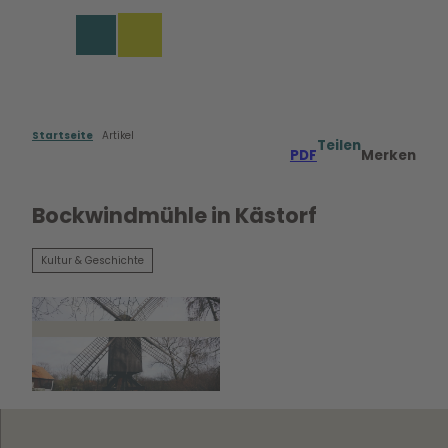
Z
u
Merkzettel
Suche
Menü
m
I
n
h
a
Startseite
Artikel
Teilen
PDF
Merken
l
t
Bockwindmühle in Kästorf
Kultur & Geschichte
© WMG - Wolfsburg Wirtschaft und Marketing
GmbH |
CC0