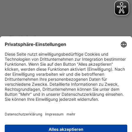
Eine Marke der
Wolfsburg Wirtschaft und Marketing GmbH
Porschestraße 26
38440 Wolfsburg
+49 5361 89994-0
info@wmg-wolfsburg.de
Barrierefreiheitserklärung
Kontakt
Impressum
Datenschutz
AGB