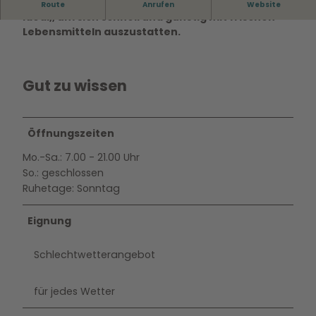
Der Netto Marken-Discount in Wolfsburg ist
Route
Anrufen
Website
ideal,, um sich schnell und günstig mit frischen
Lebensmitteln auszustatten.
Gut zu wissen
Öffnungszeiten
Mo.-Sa.: 7.00 - 21.00 Uhr
So.: geschlossen
Ruhetage: Sonntag
Eignung
Schlechtwetterangebot
für jedes Wetter