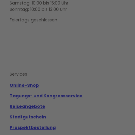
Samstag: 10:00 bis 15:00 Uhr
Sonntag: 10:00 bis 13:00 Uhr
Feiertags geschlossen
F
Y
I
a
o
n
c
u
s
e
t
t
b
u
a
o
b
g
Services
o
e
r
k
a
m
Online-Shop
Tagungs- und Kongressservice
Reiseangebote
Stadtgutschein
Prospektbestellung