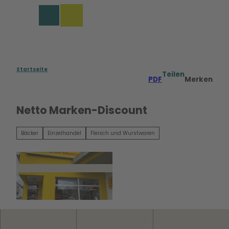
Z
u
Merkzettel
Suche
Menü
m
I
n
h
a
Startseite
Teilen
PDF
Merken
l
t
Netto Marken-Discount
Bäcker
Einzelhandel
Fleisch und Wurstwaren
©
CC0