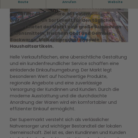
Nah & gut Steimker Gärten steht für Frische,
Route
Anrufen
Website
Qualität und ein angenehmes Einkaufserlebnis in
moderner Atmosphäre. Mit einem
© (C) Thomas Meinicke Photography |
© (C) Thomas Meinicke Photography |
CC-BY-NC-ND
CC-BY-NC-ND
umfangreichen Sortiment für den täglichen
Bedarf bietet der Markt eine große Auswahl an
Lebensmitteln, frischem Obst und Gemüse,
Backwaren, Molkereiprodukten sowie
Haushaltsartikeln.
© (C) Thomas Meinicke Photography |
CC-BY-NC-ND
Helle Verkaufsflächen, eine übersichtliche Gestaltung
und ein kundenfreundlicher Service schaffen eine
einladende Einkaufsumgebung. Der Markt legt
besonderen Wert auf hochwertige Produkte,
regionale Angebote und eine zuverlässige
Versorgung der Kundinnen und Kunden. Durch die
moderne Ausstattung und die durchdachte
Anordnung der Waren wird ein komfortabler und
effizienter Einkauf ermöglicht.
Der Supermarkt versteht sich als verlässlicher
Nahversorger und wichtiger Bestandteil der lokalen
Gemeinschaft. Ziel ist es, den Kundinnen und Kunden