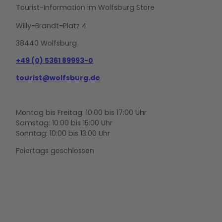
Tourist-Information im Wolfsburg Store
Willy-Brandt-Platz 4
38440 Wolfsburg
+49 (0) 5361 89993-0
tourist@wolfsburg.de
Montag bis Freitag: 10:00 bis 17:00 Uhr
Samstag: 10:00 bis 15:00 Uhr
Sonntag: 10:00 bis 13:00 Uhr
Feiertags geschlossen
F
Y
I
a
o
n
c
u
s
e
t
t