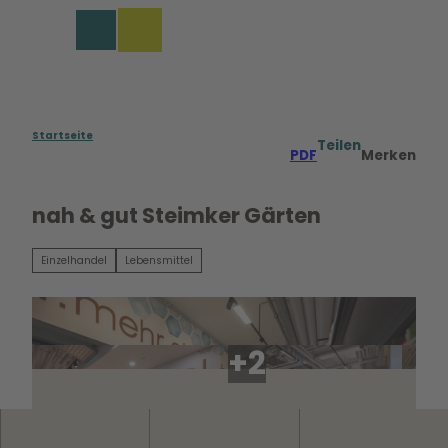
Z
u
Merkzettel
Suche
Menü
m
I
n
h
a
Startseite
Teilen
PDF
Merken
l
t
nah & gut Steimker Gärten
Einzelhandel
Lebensmittel