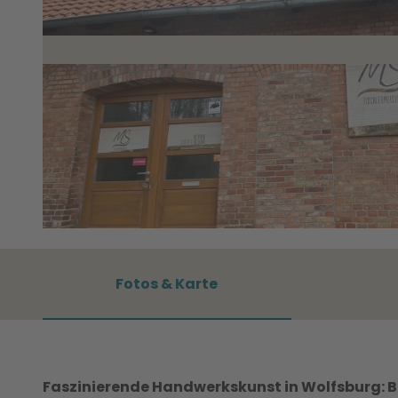
© (c) WMG Wolfsburg |
CC0
Fotos & Karte
Faszinierende Handwerkskunst in Wolfsburg: Bei