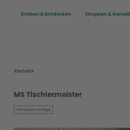
Z
u
Erleben & Entdecken
Shoppen & Genie
m
I
n
h
a
l
t
Startseite
MS Tischlermeister
Handwerk sonstige