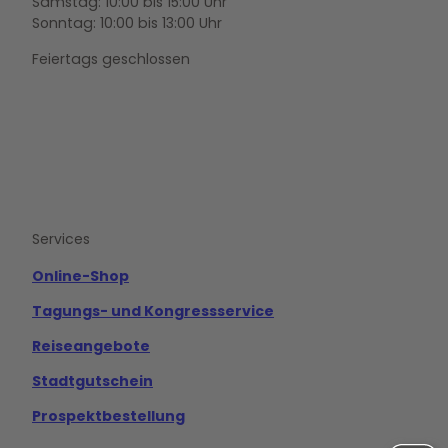
Samstag: 10:00 bis 15:00 Uhr
Sonntag: 10:00 bis 13:00 Uhr
Feiertags geschlossen
F
Y
I
a
o
n
c
u
s
e
t
t
b
u
a
o
b
g
Services
o
e
r
k
a
m
Online-Shop
Tagungs- und Kongressservice
Reiseangebote
Stadtgutschein
Prospektbestellung