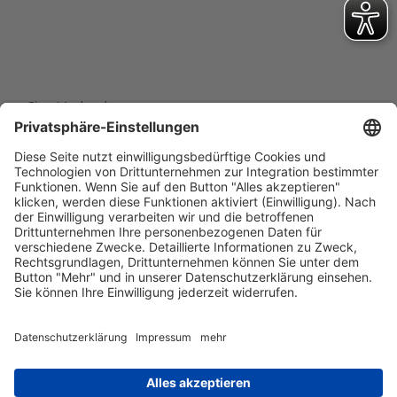
Eine Marke der
Wolfsburg Wirtschaft und Marketing GmbH
Porschestraße 26
38440 Wolfsburg
+49 5361 89994-0
info@wmg-wolfsburg.de
Barrierefreiheitserklärung
Kontakt
Impressum
Datenschutz
AGB