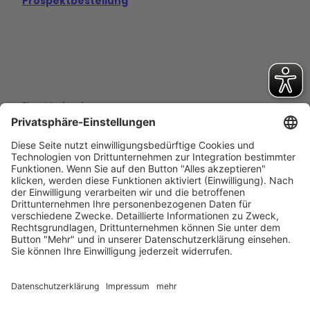
Prospektbestellung
Eine Marke der
Wolfsburg Wirtschaft und Marketing GmbH
Porschestraße 26
38440 Wolfsburg
+49 5361 89994-0
info@wmg-wolfsburg.de
Barrierefreiheitserklärung
Kontakt
Impressum
Datenschutz
AGB