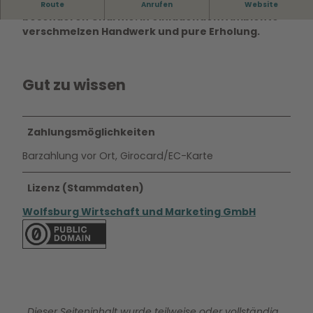
Die Haar Diele in Wolfsburg besticht durch ihren
Route
Anrufen
Website
besonderen Charme. In einladendem Ambiente
verschmelzen Handwerk und pure Erholung.
Gut zu wissen
Zahlungsmöglichkeiten
Barzahlung vor Ort, Girocard/EC-Karte
Lizenz (Stammdaten)
Wolfsburg Wirtschaft und Marketing GmbH
Dieser Seiteninhalt wurde teilweise oder vollständig