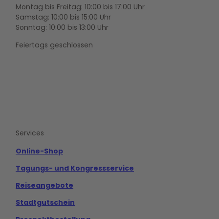
Montag bis Freitag: 10:00 bis 17:00 Uhr
Samstag: 10:00 bis 15:00 Uhr
Sonntag: 10:00 bis 13:00 Uhr
Feiertags geschlossen
F
Y
I
a
o
n
c
u
s
e
t
t
b
u
a
o
b
g
Services
o
e
r
k
a
m
Online-Shop
Tagungs- und Kongressservice
Reiseangebote
Stadtgutschein