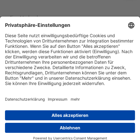
Eine Marke der
Wolfsburg Wirtschaft und Marketing GmbH
Porschestraße 26
38440 Wolfsburg
+49 5361 89994-0
info@wmg-wolfsburg.de
Barrierefreiheitserklärung
Kontakt
Impressum
Datenschutz
AGB