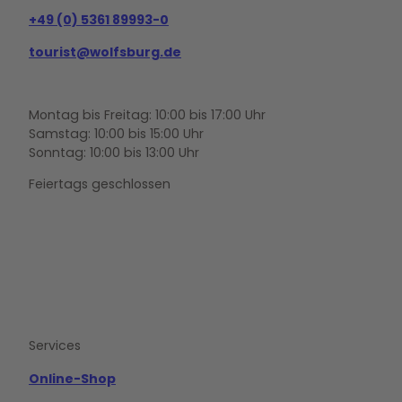
+49 (0) 5361 89993-0
tourist@wolfsburg.de
Montag bis Freitag: 10:00 bis 17:00 Uhr
Samstag: 10:00 bis 15:00 Uhr
Sonntag: 10:00 bis 13:00 Uhr
Feiertags geschlossen
F
Y
I
a
o
n
c
u
s
e
t
t
b
u
a
o
b
g
Services
o
e
r
k
a
m
Online-Shop