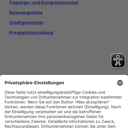
Tagungs- und Kongressservice
Reiseangebote
Stadtgutschein
Prospektbestellung
Eine Marke der
Wolfsburg Wirtschaft und Marketing GmbH
Porschestraße 26
38440 Wolfsburg
+49 5361 89994-0