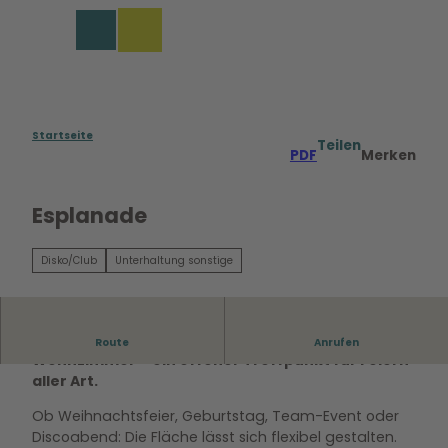
Z
u
Merkzettel
Suche
Menü
m
I
n
h
a
Startseite
Teilen
PDF
Merken
l
t
Esplanade
Disko/Club
Unterhaltung sonstige
Die Esplanade ist Wolfsburgs größtes
Route
Anrufen
Wohnzimmer – ein offener Treffpunkt für Feiern
aller Art.
Ob Weihnachtsfeier, Geburtstag, Team-Event oder
Discoabend: Die Fläche lässt sich flexibel gestalten.