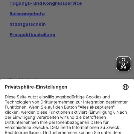
Tagungs- und Kongressservice
Reiseangebote
Stadtgutschein
Prospektbestellung
Eine Marke der
Wolfsburg Wirtschaft und Marketing GmbH
Porschestraße 26
38440 Wolfsburg
+49 5361 89994-0