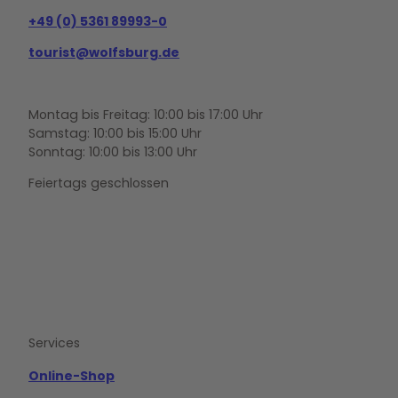
+49 (0) 5361 89993-0
tourist@wolfsburg.de
Montag bis Freitag: 10:00 bis 17:00 Uhr
Samstag: 10:00 bis 15:00 Uhr
Sonntag: 10:00 bis 13:00 Uhr
Feiertags geschlossen
F
Y
I
a
o
n
c
u
s
e
t
t
b
u
a
o
b
g
Services
o
e
r
k
a
m
Online-Shop