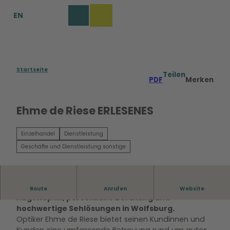
Z
EN
u
Merkzettel
Suche
Menü
m
I
n
h
a
Startseite
Teilen
PDF
Merken
l
t
Ehme de Riese ERLESENES
Einzelhandel
Dienstleistung
Geschäfte und Dienstleistung sonstige
Optiker Ehme de Riese steht für kompetente
Route
Anrufen
Website
Augenoptik, persönliche Beratung und
hochwertige Sehlösungen in Wolfsburg.
Optiker Ehme de Riese bietet seinen Kundinnen und