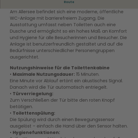
Barrierefreie WC-Anlage am Allersee
Route
g
e
Am Allersee befindet sich eine moderne, öffentliche
(
WC-Anlage mit barrierefreiem Zugang. Die
1
Ausstattung umfasst neben Toiletten auch eine
2
Dusche und ermöglicht so ein hohes Maß an Komfort
)
und Hygiene für alle Besucherinnen und Besucher. Die
(
Anlage ist benutzerfreundlich gestaltet und auf die
1
Bedürfnisse unterschiedlicher Personengruppen
)
ausgerichtet.
.
Nutzungshinweise für die Toilettenkabine
j
•
Maximale Nutzungsdauer:
15 Minuten.
p
Eine Minute vor Ablauf ertönt ein akustisches Signal.
g
Danach wird die Tür automatisch entriegelt.
•
Türverriegelung:
Zum Verschließen der Tür bitte den roten Knopf
betätigen.
•
Toilettenspülung:
Die Spülung wird durch einen Bewegungssensor
ausgelöst – einfach die Hand über den Sensor halten.
•
Hygienefunktionen: