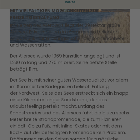
Route
DER BADESEE WOLFSBURGS IN ZENTRALER LAGE UND
MIT VIELFÄLTIGEN MÖGLICHKEITEN ZUR
© WMG Wolfsburg Foto: Sahnefoto |
CC0
© WMG Wolfsburg Foto: Sahnefoto |
CC0
FREIZEITGESTALTUNG
Im Herzen des Allerparks liegt der 29 Hektar große
Allersee. Er ist vor allem im Sommer ein beliebter
Anlaufpunkt für Erholungssuchende, Sonnenanbeter
und Wasserratten.
© Thomas Kempernolte, Elm-Freizeit, Allianz für die Region GmbH |
CC-BY-SA
Der Allersee wurde 1969 künstlich angelegt und ist
1.230 m lang und 270 m breit. Seine tiefste Stelle
beträgt 11 m.
Der See ist mit seiner guten Wasserqualität vor allem
im Sommer bei Badegästen beliebt. Entlang
der Nordwest-Seite des Sees erstreckt sich ein knapp
einen Kilometer langer Sandstrand, der das
Urlaubsfeeling perfekt macht. Entlang des
Sandstrandes und des Allersees führt die bis zu sechs
Meter breite Strandpromenade, die zum Flanieren
einlädt. Ob zu Fuß, mit Inline-Skates oder mit dem
Rad - auf der befestigten Promenade kein Problem.
Erhöhungen an den Seiten sorgen für zusätzliche