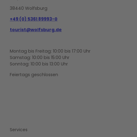
38440 Wolfsburg
+49 (0) 5361 89993-0
tourist@wolfsburg.de
Montag bis Freitag: 10:00 bis 17:00 Uhr
Samstag: 10:00 bis 15:00 Uhr
Sonntag: 10:00 bis 13:00 Uhr
Feiertags geschlossen
F
Y
I
a
o
n
c
u
s
e
t
t
b
u
a
o
b
g
Services
o
e
r
k
a