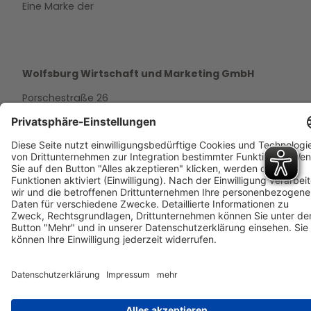
Eine Marke der
Wolfsburg Wirtschaft und Marketing GmbH
Porschestraße 26
38440 Wolfsburg
+49 5361 89994-0
info@wmg-wolfsburg.de
Barrierefreiheitserklärung
Kontakt
Impressum
Datenschutz
AGB