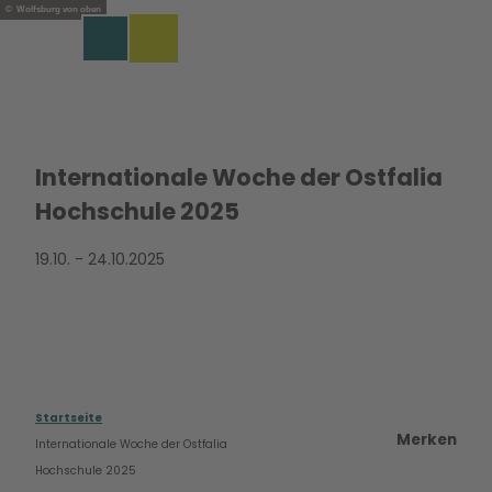
Z
© Wolfsburg von oben
u
Merkzettel
Suche
Menü
m
I
n
h
a
l
Internationale Woche der Ostfalia
t
Hochschule 2025
19.10. - 24.10.2025
Startseite
Merken
Internationale Woche der Ostfalia
Hochschule 2025