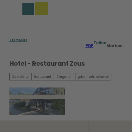
Z
u
Merkzettel
Suche
Menü
m
I
n
h
a
Startseite
Teilen
PDF
Merken
l
t
Hotel - Restaurant Zeus
Gaststätte
Restaurant
Biergarten
griechisch, saisonal
©
CC0