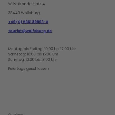
Willy-Brandt-Platz 4
38440 Wolfsburg
+49 (0) 5361 89993-0
tourist@wolfsburg.de
Montag bis Freitag: 10:00 bis 17:00 Uhr
Samstag: 10:00 bis 15:00 Uhr
Sonntag: 10:00 bis 13:00 Uhr
Feiertags geschlossen
F
Y
I
a
o
n
c
u
s
e
t
t
b
u
a
o
b
g
Services