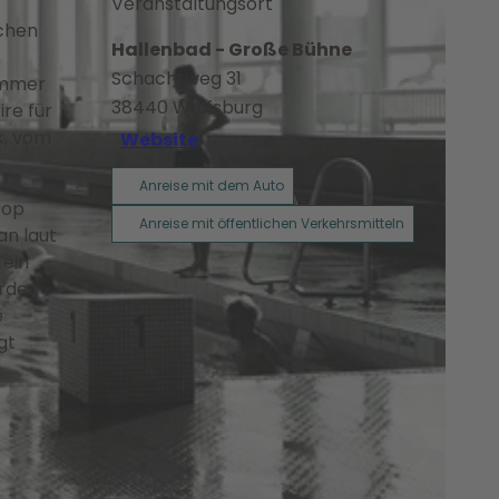
Veranstaltungsort
schen
Hallenbad - Große Bühne
Schachtweg 31
 immer
38440
Wolfsburg
re für
k, vom
Website
Anreise mit dem Auto
Pop
Anreise mit öffentlichen Verkehrsmitteln
an laut
 ein
erden
e
gt