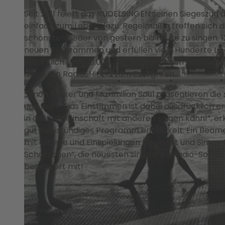
Seit 2011 feiert das RUDELSINGEN seinen Siegeszug
einfach zum Leben dazu. Regelmäßig treffen sich 
schönsten Lieder von gestern bis heute zu singen.
neuen Programmen und erfüllen viele Hunderte Lie
monatlich über 10.000 Rudelsängerinnen und Rudel
aktuellen Radio-Hit bis zum Evergreen.
Simon Bröker und Maximilian Saul präsentieren die
und Rock. Das Einstimmen ist dabei ausdrücklich 
in der Gemeinschaft mit anderen singen kann!“, er
gut zweistündiges Programm entwickelt. Ein Beamer
mit Gitarre und Einspielungen begleitet und Simon B
Schätzchen“, die neuesten singbaren Radio-Songs, 
begeistert mit!