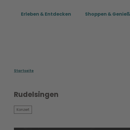
Z
u
Erleben & Entdecken
Shoppen & Genie
m
I
n
h
a
l
t
Startseite
Rudelsingen
Konzert