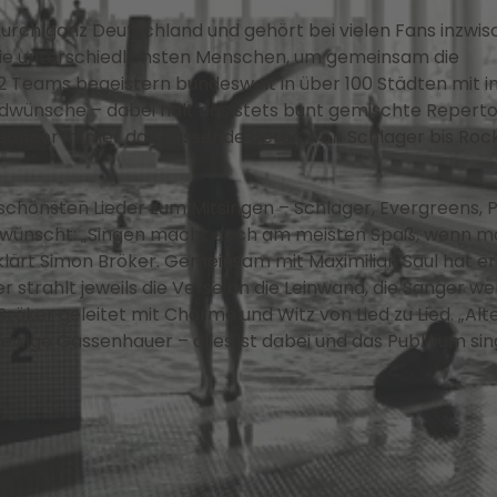
 durch ganz Deutschland und gehört bei vielen Fans inzwi
die unterschiedlichsten Menschen, um gemeinsam die
 12 Teams begeistern bundesweit in über 100 Städten mit
dwünsche – dabei hält das stets bunt gemischte Repertoi
sänger immer das Passende bereit, von Schlager bis Roc
 schönsten Lieder zum Mitsingen – Schlager, Evergreens, 
erwünscht: „Singen macht doch am meisten Spaß, wenn m
klärt Simon Bröker. Gemeinsam mit Maximilian Saul hat er
 strahlt jeweils die Verse an die Leinwand, die Sänger w
röker geleitet mit Charme und Witz von Lied zu Lied. „Alt
ewige Gassenhauer – alles ist dabei und das Publikum sin