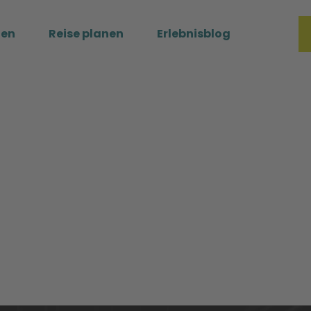
ßen
Reise planen
Erlebnisblog
Merkzette
Such