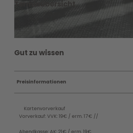
Terminübersicht
© Hallenbad - Zentrum junge Kultur Wolfsburg GmbH |
CC-BY-SA
© Hallenbad - Zentrum junge Kultur Wolfsburg GmbH |
CC-BY-SA
Gut zu wissen
Preisinformationen
Kartenvorverkauf
Vorverkauf: VVK: 19€ / erm. 17€ //
Abendkasse: AK: 21€ / erm. 19€