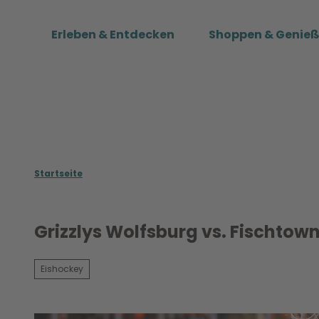
Z
u
Erleben & Entdecken
Shoppen & Genie
m
I
n
h
a
l
t
Startseite
Grizzlys Wolfsburg vs. Fischtow
Eishockey