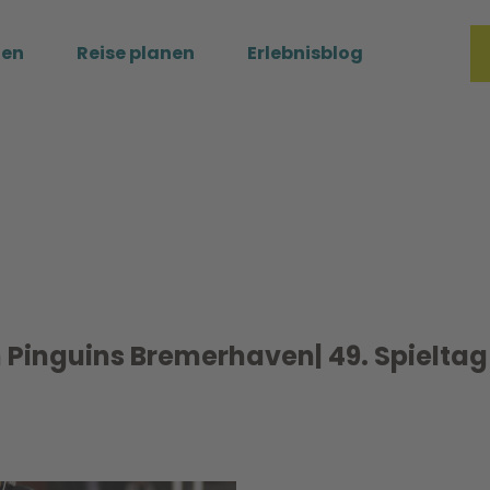
ßen
Reise planen
Erlebnisblog
Merkzette
Such
n Pinguins Bremerhaven| 49. Spielta