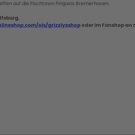
treffen auf die Fischtown Pinguins Bremerhaven.
lfsburg.
nlineshop.com/ols/grizzlysshop
oder im Fanshop an d