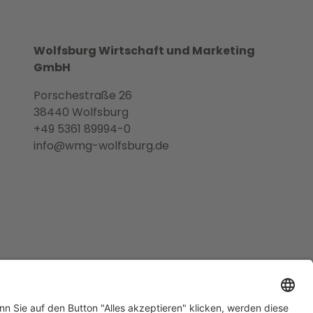
Wolfsburg Wirtschaft und Marketing
GmbH
Porschestraße 26
38440 Wolfsburg
+49 5361 89994-0
info@wmg-wolfsburg.de