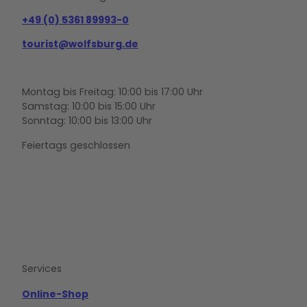
+49 (0) 5361 89993-0
tourist@wolfsburg.de
Montag bis Freitag: 10:00 bis 17:00 Uhr
Samstag: 10:00 bis 15:00 Uhr
Sonntag: 10:00 bis 13:00 Uhr
Feiertags geschlossen
F
Y
I
a
o
n
c
u
s
e
t
t
b
u
a
o
b
g
Services
o
e
r
k
a
m
Online-Shop