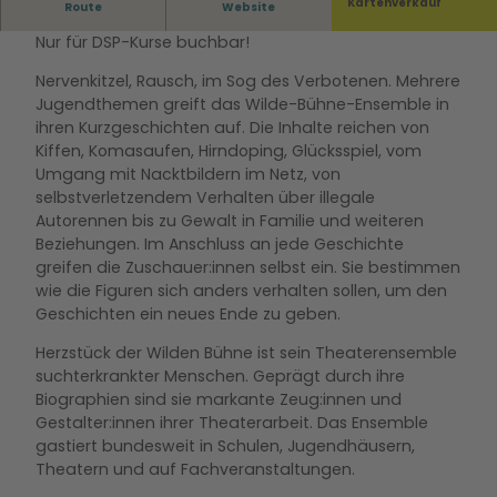
Nervenkitzel, Rausch, im Sog des Verbotenen ...
Kartenverkauf
Route
Website
Nur für DSP-Kurse buchbar!
Nervenkitzel, Rausch, im Sog des Verbotenen. Mehrere
Jugendthemen greift das Wilde-Bühne-Ensemble in
ihren Kurzgeschichten auf. Die Inhalte reichen von
Kiffen, Komasaufen, Hirndoping, Glücksspiel, vom
Umgang mit Nacktbildern im Netz, von
selbstverletzendem Verhalten über illegale
Autorennen bis zu Gewalt in Familie und weiteren
Beziehungen. Im Anschluss an jede Geschichte
greifen die Zuschauer:innen selbst ein. Sie bestimmen
wie die Figuren sich anders verhalten sollen, um den
Geschichten ein neues Ende zu geben.
Herzstück der Wilden Bühne ist sein Theaterensemble
sucht­erkrankter Menschen. Geprägt durch ihre
Biographien sind sie markante Zeug:innen und
Gestalter:innen ihrer Theaterarbeit. Das Ensemble
gastiert bundesweit in Schulen, Jugendhäusern,
Theatern und auf Fachveranstaltungen.