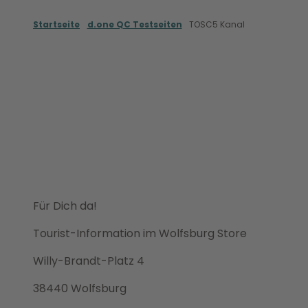
Z
u
Startseite
d.one QC Testseiten
TOSC5 Kanal
m
Erleben & Entdecken
Shoppen & Genie
I
n
h
a
l
t
Für Dich da!
Tourist-Information im Wolfsburg Store
Willy-Brandt-Platz 4
38440 Wolfsburg