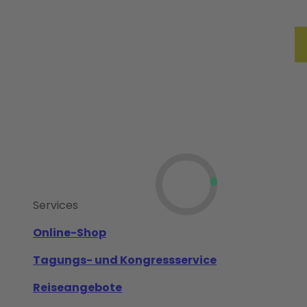
ßen
Reise planen
Erlebnisblog
Merkzette
Such
Services
Online-Shop
Tagungs- und Kongressservice
Reiseangebote