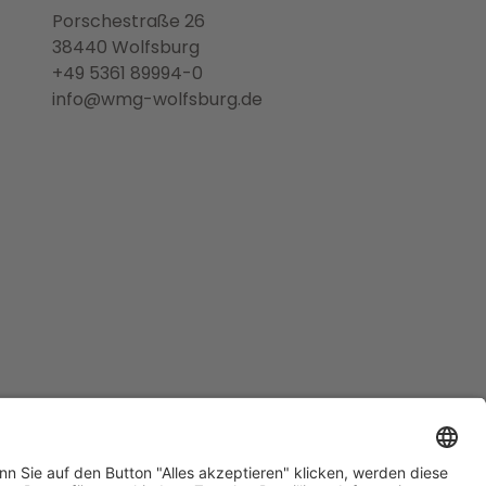
Porschestraße 26
38440 Wolfsburg
+49 5361 89994-0
info@wmg-wolfsburg.de